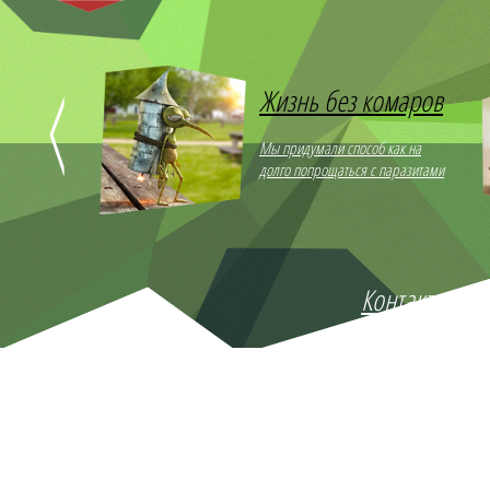
е
Жизнь без комаров
Мы придумали способ как на
долго попрощаться с паразитами
вас новую
свечей
Контакты