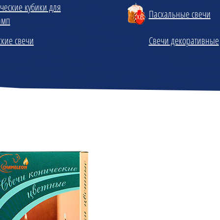
ческие кубики для
Пасхальные свечи
амп
кие свечи
Свечи декоративные