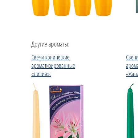
Другие ароматы:
Свечи конические
Свечи
ароматизированные
аром
«Лилия»:
«Жас