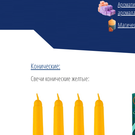
Аромати
аромал
Магичес
Конические:
Свечи конические желтые: