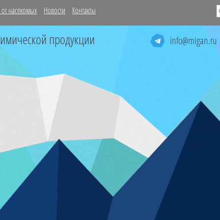
 от насекомых
Новости
Контакты
химической продукции
info@migan.ru