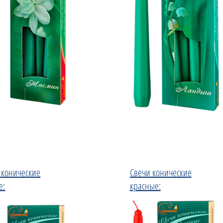
 конические
Свечи конические
е:
красные: