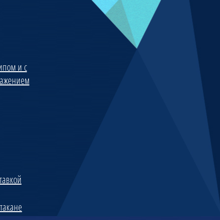
ипом и с
ражением
ставкой
стакане