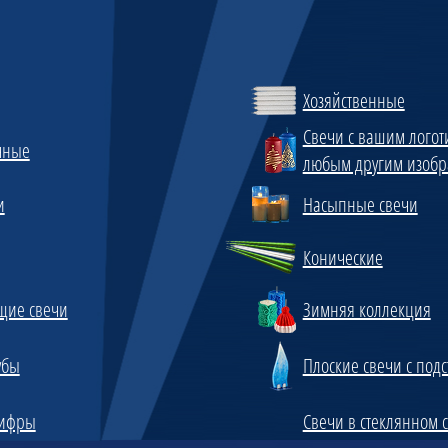
Хозяйственные
Свечи с вашим логот
чные
любым другим изоб
и
Насыпные свечи
Конические
щие свечи
Зимняя коллекция
убы
Плоские свечи с под
цифры
Свечи в стеклянном 