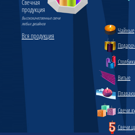
Свечная
продукция
Высококачественные свечи
любых дизайнов
Чайные
Вся продукция
Подаро
Столбик
Витые
Плаваю
Свечи к
Свечи 