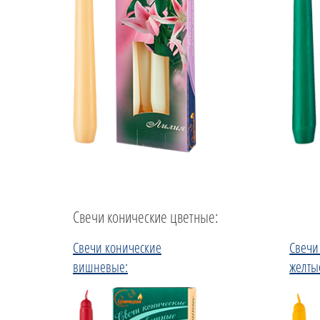
Свечи конические цветные:
Свечи конические
Свечи
вишневые:
желты