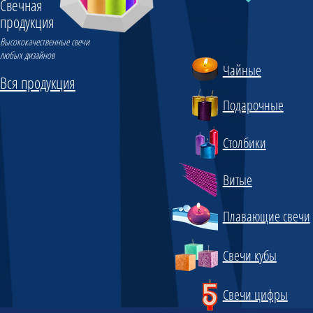
Свечная
продукция
Высококачественные свечи
любых дизайнов
Чайные
Вся продукция
Подарочные
Столбики
Витые
Плавающие свечи
Свечи кубы
Свечи цифры