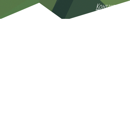
Контакты
142100, Московская область, г. Подольск, ул.Комс
Тел.: +7 (495) 504-27-70
Стратегические вопросы и предложения по сотру
e- mail: katyn@mail.ru