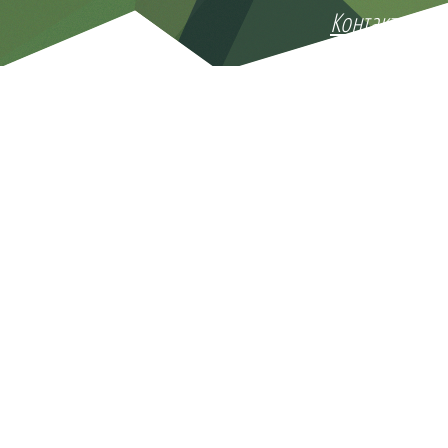
Контакты
142100, Московская область, г. Подольск, ул.Комс
Тел.: +7 (495) 504-27-70
Стратегические вопросы и предложения по сотру
e- mail: katyn@mail.ru