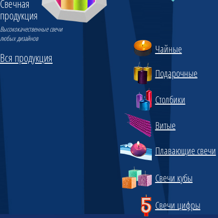
Свечная
продукция
Высококачественные свечи
любых дизайнов
Чайные
Вся продукция
Подарочные
Столбики
Витые
Плавающие свечи
Свечи кубы
Свечи цифры